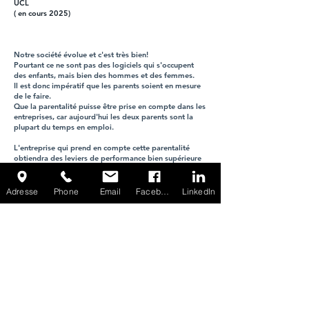
UCL
( en cours 2025)
Notre société évolue et c'est très bien!
Pourtant ce ne sont pas des logiciels qui s'occupent
des enfants, mais bien des hommes et des femmes.
Il est donc impératif que les parents soient en mesure
de le faire.
Que la parentalité puisse être prise en compte dans les
entreprises, car aujourd'hui les deux parents sont la
plupart du temps en emploi.
L'entreprise qui prend en compte cette parentalité
obtiendra des leviers de performance bien supérieure
de leurs salariés- parents.
Plus d'adhésion, moins d'absentéisme, une ambiance
de travail sereine etc....
Adresse
Phone
Email
Facebook
LinkedIn
Mon rôle est d'aider entreprises, salariés et particuliers
à construire cet équilibre.
Et ce par la formation, l'information,
l'accompagnement durant les "1000 premiers jours de
vie", mais aussi par la mise en place d'actions
concrètes et dont beaucoup sont à coût zéro.
Avez-vous envie de comprendre pourquoi quand on
aide un enfant à avoir des parents heureux, on investit
dans l'avenir de l'entreprise, mais aussi de la société